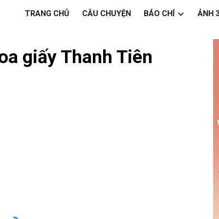
TRANG CHỦ
CÂU CHUYỆN
BÁO CHÍ
ẢNH 
ip to main content
Skip to navigat
hoa giấy Thanh Tiên